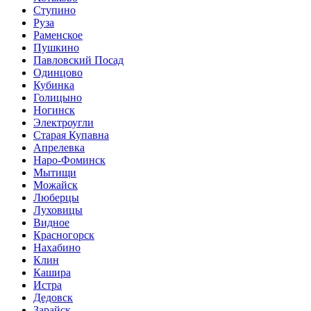
Ступино
Руза
Раменское
Пушкино
Павловский Посад
Одинцово
Кубинка
Голицыно
Ногинск
Электроугли
Старая Купавна
Апрелевка
Наро-Фоминск
Мытищи
Можайск
Люберцы
Луховицы
Видное
Красногорск
Нахабино
Клин
Кашира
Истра
Дедовск
Зарайск