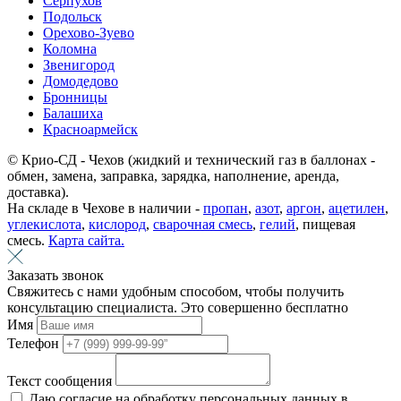
Серпухов
Подольск
Орехово-Зуево
Коломна
Звенигород
Домодедово
Бронницы
Балашиха
Красноармейск
© Крио-СД - Чехов (жидкий и технический газ в баллонах -
обмен, замена, заправка, зарядка, наполнение, аренда,
доставка).
На складе в Чехове в наличии -
пропан
,
азот
,
аргон
,
ацетилен
,
углекислота
,
кислород
,
сварочная смесь
,
гелий
, пищевая
смесь.
Карта сайта.
Заказать звонок
Свяжитесь с нами удобным способом, чтобы получить
консультацию специалиста. Это совершенно бесплатно
Имя
Телефон
Текст сообщения
Даю согласие на обработку персональных данных в