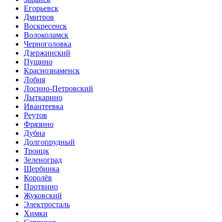
Егорьевск
Дмитров
Воскресенск
Волоколамск
Черноголовка
Дзержинский
Пущино
Краснознаменск
Лобня
Лосино-Петровский
Лыткарино
Ивантеевка
Реутов
Фрязино
Дубна
Долгопрудный
Троицк
Зеленоград
Щербинка
Королёв
Протвино
Жуковский
Электросталь
Химки