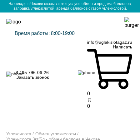
На складе в Чехове оказываются услуги: обмен и продажа баллонов,
заправка углекислотой, аренда баллонов с газом углекислотой.
Время работы: 8:00-19:00
info@uglekislotagaz.ru
Написать
8 495 796-06-26
Заказать звонок
0
0
Углексилота
Обмен углекислоты
Углекислота 3кг/5л - обмен баллона в Чехове