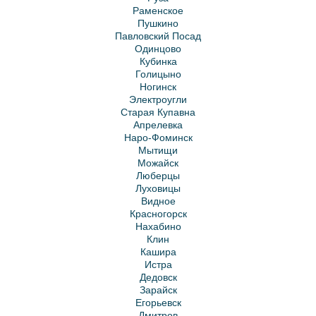
Раменское
Пушкино
Павловский Посад
Одинцово
Кубинка
Голицыно
Ногинск
Электроугли
Старая Купавна
Апрелевка
Наро-Фоминск
Мытищи
Можайск
Люберцы
Луховицы
Видное
Красногорск
Нахабино
Клин
Кашира
Истра
Дедовск
Зарайск
Егорьевск
Дмитров