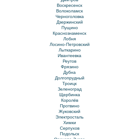
Воскресенск
Волоколамск
Черноголовка
Дзержинский
Пущино
Краснознаменск
Лобня
Лосино-Петровский
Лыткарино
Ивантеевка
Реутов
Фрязино
Дубна
Долгопрудный
Троицк
Зеленоград
Щербинка
Королёв
Протвино
Жуковский
Электросталь
Химки
Серпухов
Подольск